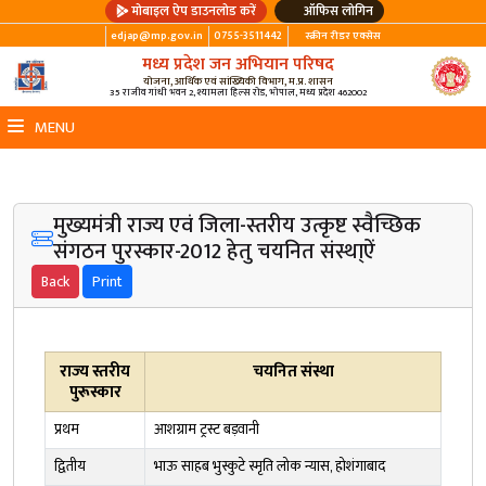
मोबाइल ऐप डाउनलोड करें
ऑफिस लोगिन
edjap@mp.gov.in
0755-3511442
स्क्रीन रीडर एक्सेस
मध्य प्रदेश जन अभियान परिषद
योजना, आर्थिक एवं सांख्यिकी विभाग, म.प्र. शासन
35 राजीव गांधी भवन 2, श्यामला हिल्स रोड, भोपाल, मध्य प्रदेश 462002
MENU
मुख्यमंत्री राज्य एवं जिला-स्तरीय उत्कृष्ट स्वैच्छिक
संगठन पुरस्कार-2012 हेतु चयनित संस्था्ऐं
राज्‍य स्‍तरीय
चयनित संस्था
पुरूस्‍कार
प्रथम
आशग्राम ट्रस्ट बड़वानी
द्वितीय
भाऊ साहब भुस्कुटे स्मृति लोक न्यास, होशंगाबाद