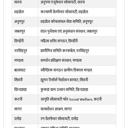
सतना
अनुपमा एजूकेशन सोसायटी, सतना
शहडोल
कल्याणी वेलफेयर सोसायटी, शहडोल
अनूपपूर
शहडोल कोयलांचल सेवा समिति, अनूपपूर
जबलपुर
वंदन पुर्नवास एवं अनुसंधान संस्थान, जबलपुर
डिण्डोरी
महिला शक्ति संगठन, डिण्डौरी
नरसिंहपुर
प्राणीमित्र समिति करकबेल, नरसिंहपुर
मण्डला
समर्थन प्रशिक्षण संस्थान, मण्डला
बालाघाट
स्वैच्छिक संगठन ग्रामीण विकास मण्डल
सिवनी
ह्यूमन रिसोर्स फेडरेशन बरघाट, सिवनी
छिन्दवाड़ा
कुकड़ा ग्राम उत्थान समिति, छिन्दवाड़ा
कटनी
जागृति सोसायटी फॉर Social Welfare, कटनी
सागर
सत्यशोधन आश्रम, सागर
दमोह
रंग वेलफेयर सोसायटी, दमोह